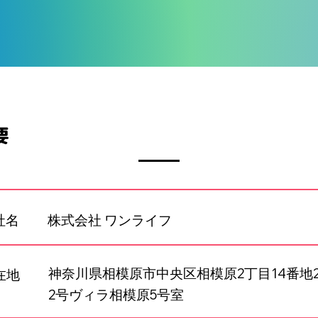
要
社名
株式会社 ワンライフ
神奈川県相模原市中央区相模原2丁目14番地
在地
2号ヴィラ相模原5号室