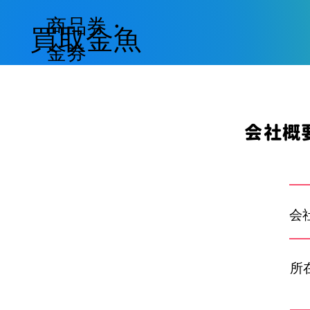
商品券・
​買取金魚
金券
会社概
会
所